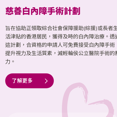
0
9
9
9
9
慈善白內障手術計劃
0
0
0
0
旨在協助正領取綜合社會保障援助(綜援)或長者
活津貼的香港居民，獲得及時的白內障治療。透
這計劃，合資格的申請人可免費接受白內障手術
提升視力及生活質素，減輕輪侯公立醫院手術的
力。
了解更多